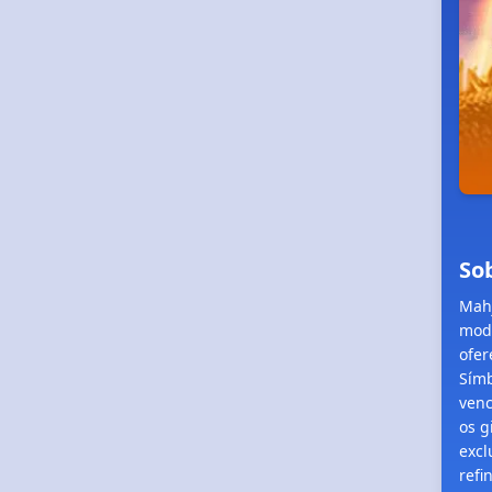
So
Mahj
mode
ofer
Símb
venc
os g
excl
refi