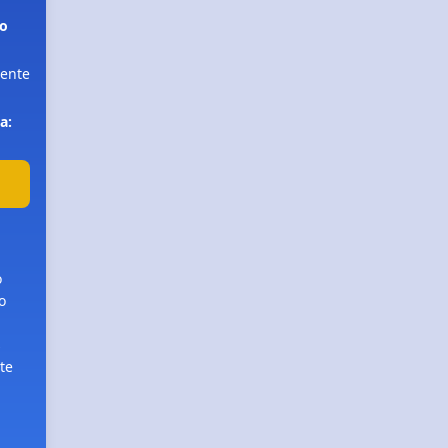
ho
ente
a:
o
o
s
te