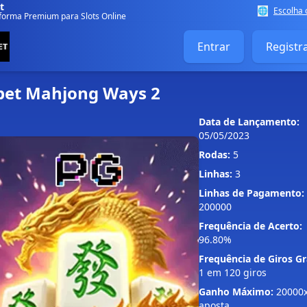
t
🌐
Escolha 
forma Premium para Slots Online
Entrar
Registr
bet Mahjong Ways 2
Data de Lançamento:
05/05/2023
Rodas:
5
Linhas:
3
Linhas de Pagamento:
200000
Frequência de Acerto:
96.80%
Frequência de Giros Gr
1 em 120 giros
Ganho Máximo:
20000x
aposta