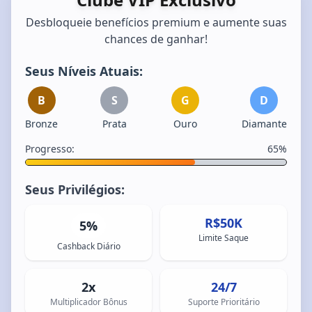
Desbloqueie benefícios premium e aumente suas
chances de ganhar!
Seus Níveis Atuais:
B
S
G
D
Bronze
Prata
Ouro
Diamante
Progresso:
65%
Seus Privilégios:
R$50K
5%
Limite Saque
Cashback Diário
2x
24/7
Multiplicador Bônus
Suporte Prioritário